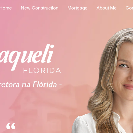
Home
New Construction
Mortgage
About Me
Con