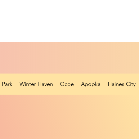
 Park
Winter Haven
Ocoe
Apopka
Haines City